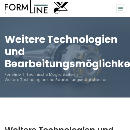
Suchbegriffe
Navigation
Home
Weitere Technologien
überspringen
Unternehmen
und
Angebot / Leistungen
Bearbeitungsmöglichke
Technische Möglichkeiten
Formline
Technische Möglichkeiten
Weitere Technologien und Bearbeitungsmöglichkeiten
Karriere
Kontakt
ANFRAGE
(037467) 647-0
GESCHÄFTSZEITEN