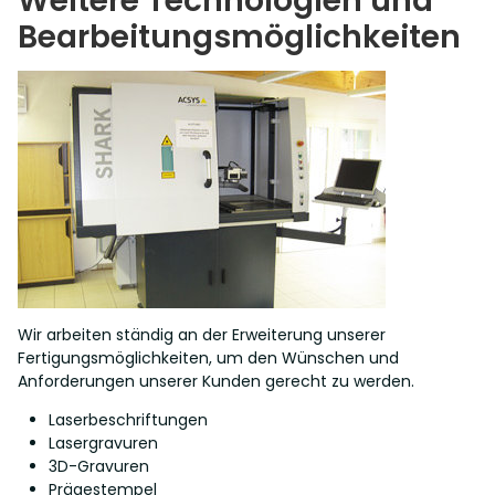
Weitere Technologien und
Mo - Fr: 07:00 - 16:00 Uhr
Bearbeitungs­möglichkeiten
KONTAKT AUFNEHMEN
Wir arbeiten ständig an der Erweiterung unserer
Fertigungsmöglichkeiten, um den Wünschen und
Anforderungen unserer Kunden gerecht zu werden.
Laserbeschriftungen
Lasergravuren
3D-Gravuren
Prägestempel