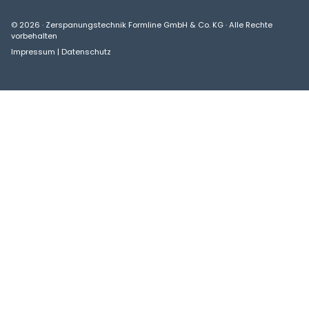
© 2026 · Zerspanungstechnik Formline GmbH & Co. KG · Alle Rechte
vorbehalten
Impressum
|
Datenschutz