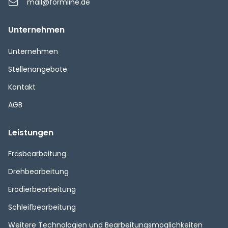
mail@formline.de
Unternehmen
Navigation
Unternehmen
überspringen
Stellenangebote
Kontakt
AGB
Leistungen
Navigation
Fräsbearbeitung
überspringen
Drehbearbeitung
Erodierbearbeitung
Schleifbearbeitung
Weitere Technologien und Bearbeitungsmöglichkeiten