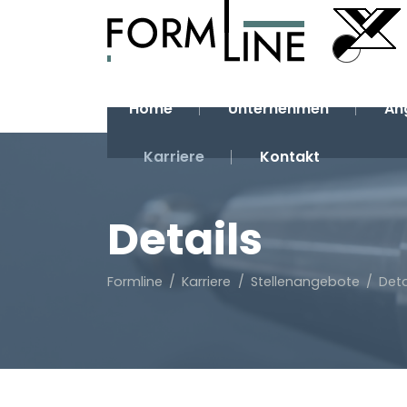
Home
Unternehmen
An
Navigation
überspringen
Karriere
Kontakt
Details
Formline
Karriere
Stellenangebote
Deta